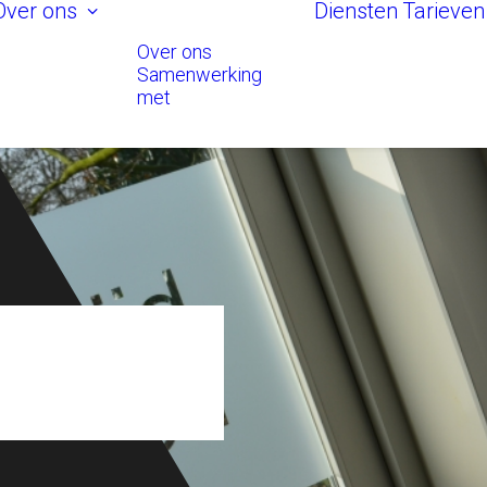
Over ons
Diensten
Tarieven
Over ons
Samenwerking
met