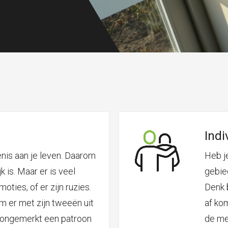
Indi
enis aan je leven. Daarom
Heb j
jk is. Maar er is veel
gebied
oties, of er zijn ruzies.
Denk 
om er met zijn tweeën uit
af kom
f ongemerkt een patroon
de me