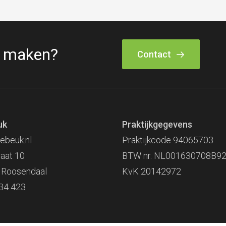
k maken?
Contact
uk
Praktijkgegevens
ebeuk.nl
Praktijkcode 94065703
raat 10
BTW nr. NL001630708B9
 Roosendaal
KvK 20142972
34 423