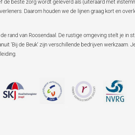
ef de beste zorg wordt geleverd als (uiteraard met instem
pverleners. Daarom houden we de lijnen graag kort en ov
n de rand van Roosendaal. De rustige omgeving stelt je in st
uit ‘Bij de Beuk’ zijn verschillende bedrijven werkzaam. Je
eiding.