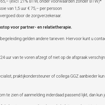
 € 165,– (excl. 21% BTW, onder voorwaarden zonder BTW)*
sie van 1,5 uur € 75,– per persoon
t vergoed door de zorgverzekeraar.
top voor partner- en relatietherapie.
begeleiding gelden andere tarieven. Hiervoor kunt u conta
 uur van te voren afzegt of niet op de afspraak verschijnt,
ecialist, praktijkondersteuner of collega GGZ aanbieder ku
 te zien of aanmelding inderdaad passend lijkt, dan kun j