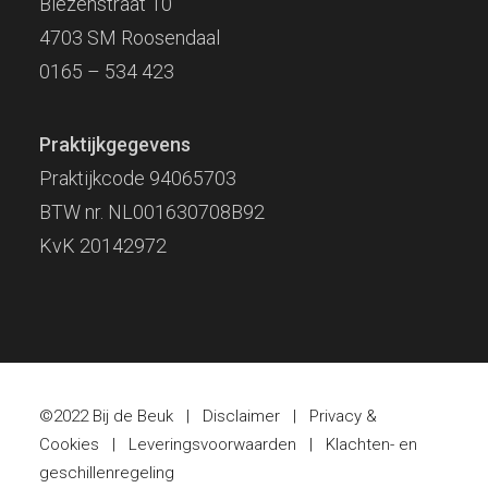
Biezenstraat 10
4703 SM Roosendaal
0165 – 534 423
Praktijkgegevens
Praktijkcode 94065703
BTW nr. NL001630708B92
KvK 20142972
©2022 Bij de Beuk |
Disclaimer
|
Privacy &
Cookies
|
Leveringsvoorwaarden
|
Klachten- en
geschillenregeling