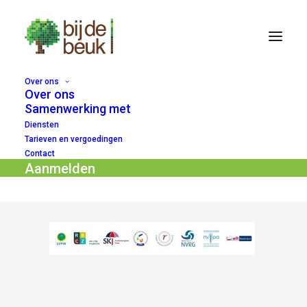
Over ons
Over ons
beuk-1240×198
Samenwerking met
Diensten
Home
Hélène Nijhoff
beuk-1240×198
Tarieven en vergoedingen
Contact
Aanmelden