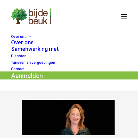
Over ons
Over ons
foto-linda-van-kaam-bij-debeukl
Samenwerking met
Diensten
Home
Linda van Kaam
foto-linda-van-kaam-bij-debeukl
Tarieven en vergoedingen
Contact
Aanmelden