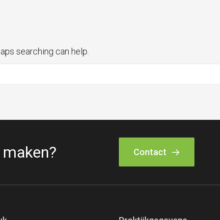
haps searching can help.
k maken?
Contact